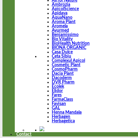
All for Nature
Ambrozia
ApicolScience
Apidava
AquaNano
Aroma Plant
Aromela
Ayurmed
Benjamissimo
Bio Vitality
BioHealth Nutrition
BIONA ORGANIC
Casa Dulce
Ceta Sibiu
Complexul Apicol
Cosmetic Plant
CosmoPharm
Dacia Plant
Dacoderm
DVR Pharm
Ecolek
Elidor
Fares
FarmaClass
Favisan
GAL
Henna Mandala
Herbagen
Herbagetica
Contact