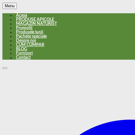
Menu
Acasa
PRODUSE APICOLE
MAGAZIN NATURIST
Promotii
Produsele lunii
Pachete speciale
Despre noi
CUM CUMPAR
BLOG
Furnizori
Contact