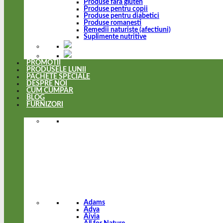
Produse fara gluten
Produse pentru copii
Produse pentru diabetici
Produse romanesti
Remedii naturiste (afectiuni)
Suplimente nutritive
PROMOTII
PRODUSELE LUNII
PACHETE SPECIALE
DESPRE NOI
CUM CUMPAR
BLOG
FURNIZORI
Adams
Adya
Aivia