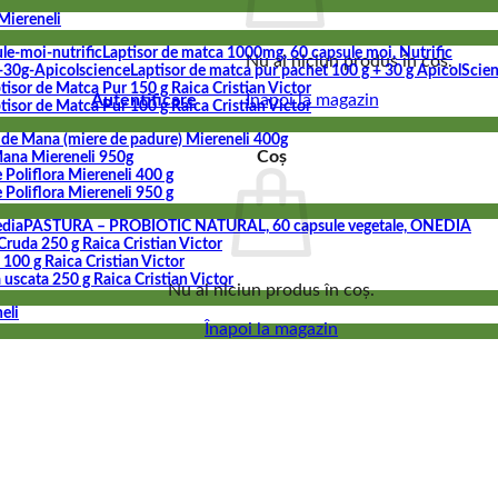
Miereneli
Laptisor de matca 1000mg, 60 capsule moi, Nutrific
Nu ai niciun produs în coș.
Laptisor de matca pur pachet 100 g + 30 g ApicolScie
tisor de Matca Pur 150 g Raica Cristian Victor
Autentificare
Înapoi la magazin
tisor de Matca Pur 100 g Raica Cristian Victor
 de Mana (miere de padure) Miereneli 400g
Coș
ana Miereneli 950g
 Poliflora Miereneli 400 g
 Poliflora Miereneli 950 g
PASTURA – PROBIOTIC NATURAL, 60 capsule vegetale, ONEDIA
Cruda 250 g Raica Cristian Victor
100 g Raica Cristian Victor
 uscata 250 g Raica Cristian Victor
Nu ai niciun produs în coș.
eli
Înapoi la magazin