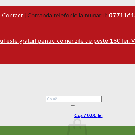
Contact
| Comanda telefonic la numarul:
0771161
ul este gratuit pentru comenzile de peste 180 lei. Vez
Caută
după:
Coș /
0.00
lei