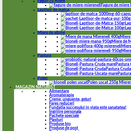
Faguri cu miere
Fagure de miere 
Laptisor de matca
Lap
Lap
Miere de albine
Miere
Miere de M
Miere
Miere
Pastura
Pastura 
Pastura Cruda 
Pastura
Polen
Polen uscat 250g Mieren
MAGAZIN NATURIST
Alimentare
Aromaterapie
Creme, unguente, geluri
Fares reduceri
Fundatia succesului in viata este sanatatea!
Ingrijire personala
Pachete speciale
Plasturi
Produse bio
Produse de post